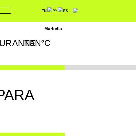
EN
РУ
ES
URANTE
PARA