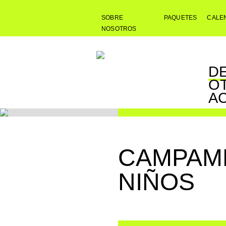
SOBRE
PAQUETES
CALE
NOSOTROS
D
O
A
CAMPAM
NIÑOS