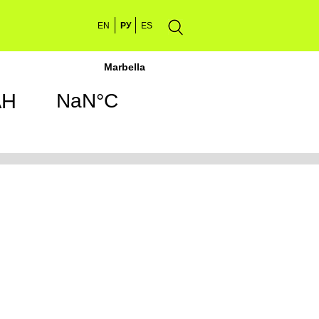
EN
РУ
ES
АН