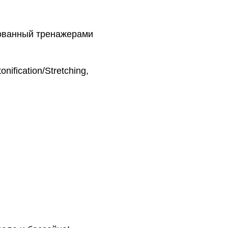
дованный тренажерами
fication/Stretching,